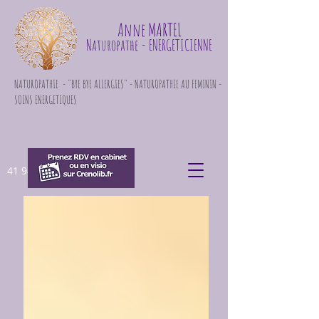
Anne MARTEL
Naturopathe
- ENERGETICIENNE
NATUROPATHIE - "BYE BYE ALLERGIES" - NATUROPATHIE AU FEMININ -
SOINS ENERGETIQUES
41 948 871