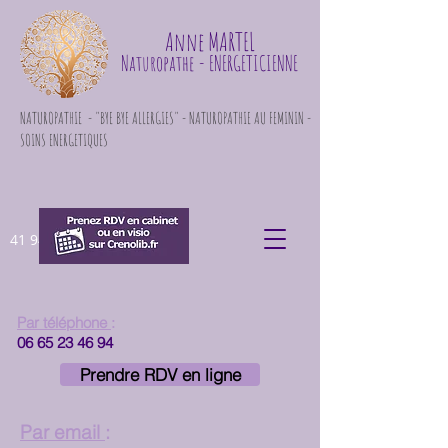
Anne MARTEL
Naturopathe
- ENERGETICIENNE
NATUROPATHIE - "BYE BYE ALLERGIES" - NATUROPATHIE AU FEMININ -
SOINS ENERGETIQUES
41 948 871
Par téléphone
:
06 65 23 46 94
Prendre RDV en ligne
Par email
: