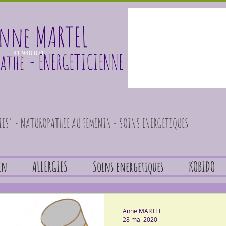
nne MARTEL
athe
41 948 871
- ENERGETICIENNE
GIES" - NATUROPATHIE AU FEMININ - SOINS ENERGETIQUES
in
ALLERGIES
Soins energetiques
KOBIDO
Anne MARTEL
28 mai 2020