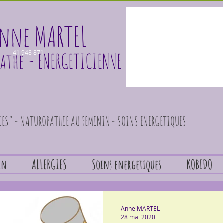
nne MARTEL
athe
41 948 871
- ENERGETICIENNE
GIES" - NATUROPATHIE AU FEMININ - SOINS ENERGETIQUES
in
ALLERGIES
Soins energetiques
KOBIDO
Anne MARTEL
28 mai 2020