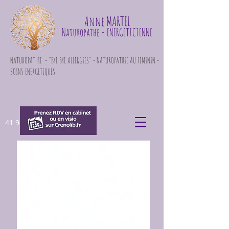
Anne MARTEL
Naturopathe
- ENERGETICIENNE
NATUROPATHIE - "BYE BYE ALLERGIES" - NATUROPATHIE AU FEMININ -
SOINS ENERGETIQUES
41 948 871