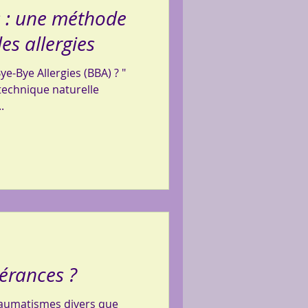
s : une méthode
les allergies
e-Bye Allergies (BBA) ? "
 technique naturelle
.
lérances ?
traumatismes divers que