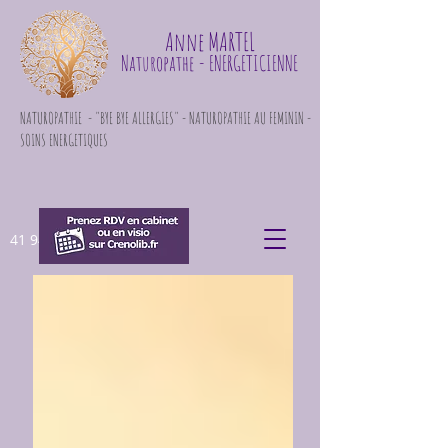
Anne MARTEL
Naturopathe
- ENERGETICIENNE
NATUROPATHIE - "BYE BYE ALLERGIES" - NATUROPATHIE AU FEMININ -
SOINS ENERGETIQUES
41 948 871