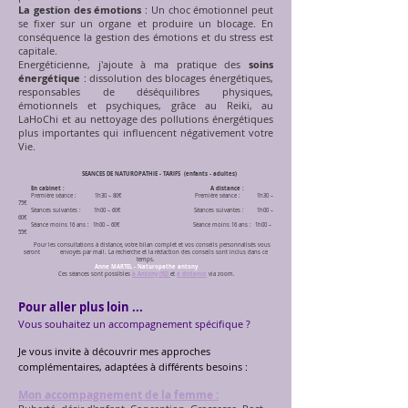
La gestion des émotions
: Un choc émotionnel peut
se fixer sur un organe et produire un blocage. En
conséquence la gestion des émotions et du stress est
capitale.
Energéticienne, j'ajoute à ma pratique des
soins
énergétique
: dissolution des blocages énergétiques,
responsables de déséquilibres physiques,
émotionnels et psychiques, grâce au Reiki, au
LaHoChi et au nettoyage des pollutions énergétiques
plus importantes qui influencent négativement votre
Vie.
SEANCES DE NATUROPATHIE - TARIFS (enfants - adultes)
En cabinet :
A distance :
Première séance : 1h30 – 80€ Première séance : 1h30 –
75€
Séances suivantes : 1h00 – 60€ Séances suivantes : 1h00 –
60€
Séance moins 16 ans : 1h00 – 60€ Séance moins 16 ans :
1h00 –
55€
Pour les consultations à distance, votre bilan complet et vos conseils personnalisés vous
seront envoyés par mail. La recherc
he et la rédaction des conseils sont inclus dans ce
temps.
Anne MARTEL - Naturopathe antony
Ces séances sont possibles
à
Antony (92)
et
à distance
via zoom.
Pour aller plus loin ...
Vous souhaitez un accompagnement spécifique ?
Je vous invite à découvrir mes approches
complémentaires, adaptées à différents besoins :
Mon accompagnement de la femme :