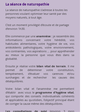
La séance de naturopathie
La séance de naturopathie s'adresse à toutes les
personnes voulant optimiser leur santé par des
moyens naturels, à tout âge.
C’est un moment privilégié d’écoute et de partage
d’environ 1h30.
Elle commence par une
anamnèse :
je rassemble des
informations concernant votre hérédité, vos
habitudes alimentaires, votre hygiène de vie, vos
antécédents pathologiques, votre environnement,
vos contraintes, vos aspirations ... pour appréhender
au mieux la personne que vous êtes dans sa
globalité.
Ensuite je réalise votre
bilan vital de terrain
. Il me
permet de déterminer votre constitution,
tempérament, d'évaluer vos carences et/ou
surcharges et de rechercher les causes des
déséquilibres.
Votre bilan vital et l’anamnèse me permettent
d’établir avec vous le
programme d'hygiène vital
,
qui comporte des conseils individualisés cohérents
et applicables au quotidien, l'objectif principal étant
de corriger la cause même des déséquilibres.
Les consultations de suivi
(environ 3 mois